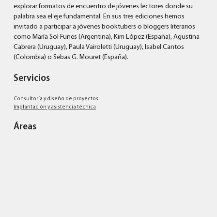
explorar formatos de encuentro de jóvenes lectores donde su
palabra sea el eje fundamental. En sus tres ediciones hemos
invitado a participar a jóvenes booktubers o bloggers literarios
como María Sol Funes (Argentina), Kim López (España), Agustina
Cabrera (Uruguay), Paula Vairoletti (Uruguay), Isabel Cantos
(Colombia) o Sebas G. Mouret (España).
Servicios
Consultoría y diseño de proyectos
Implantación y asistencia técnica
Áreas
Educación
,
Lectura
Cliente
Fundación Santillana