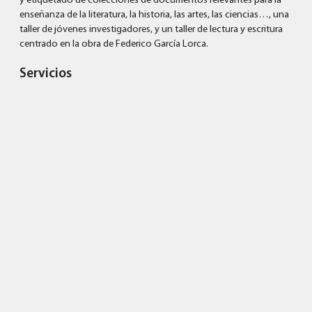
y etiquetado de colecciones de documentos relevantes para la
enseñanza de la literatura, la historia, las artes, las ciencias…, una
taller de jóvenes investigadores, y un taller de lectura y escritura
centrado en la obra de Federico García Lorca.
Servicios
Consultoría y diseño de proyectos
Áreas
Educación
Cliente
Residencia de Estudiantes
VER PROYECTO