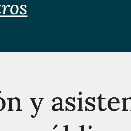
tros
n y asisten