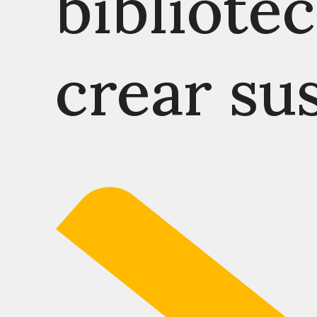
bibliote
crear su