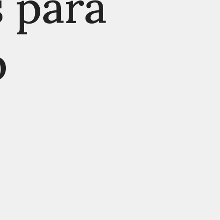
s para
b