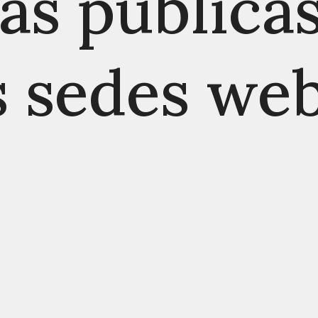
cas pública
s sedes we