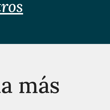
tros
da más