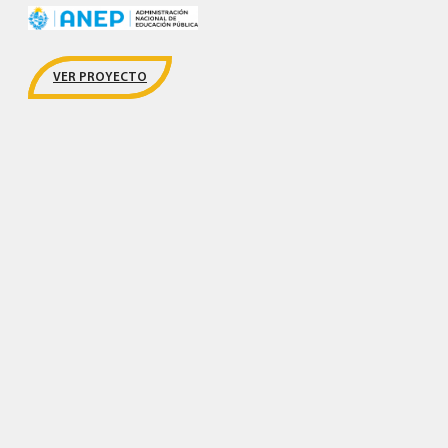
VER PROYECTO
El proyecto en
cifras
82.158
alumnos